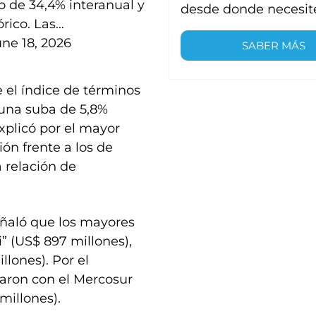
o de 34,4% interanual y
desde donde necesit
rico. Las…
une 18, 2026
SABER MÁS
e el índice de términos
 una suba de 5,8%
xplicó por el mayor
ón frente a los de
 relación de
señaló que los mayores
i” (US$ 897 millones),
lones). Por el
rvaron con el Mercosur
millones).