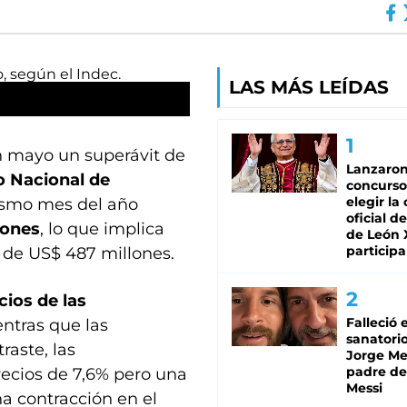
LAS MÁS LEÍDAS
n mayo un superávit de
Lanzaro
o Nacional de
concurso
elegir la
mismo mes del año
oficial de
lones
, lo que implica
de León 
participa
 de US$ 487 millones.
cios de las
Falleció 
entras que las
sanatorio
raste, las
Jorge Mes
padre de
ecios de 7,6% pero una
Messi
na contracción en el