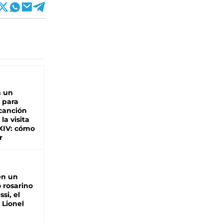
n un
 para
 canción
 la visita
XIV: cómo
r
en un
 rosarino
si, el
 Lionel