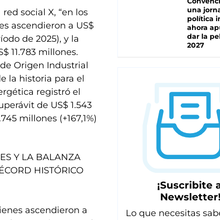
Convenc
una jorn
red social X, “en los
política 
nes ascendieron a US$
ahora ap
dar la pe
íodo de 2025), y la
2027
$ 11.783 millones.
de Origen Industrial
 la historia para el
gética registró el
superávit de US$ 1.543
745 millones (+167,1%)
ES Y LA BALANZA
ÉCORD HISTÓRICO
¡Suscribite a
Newsletter
ienes ascendieron a
Lo que necesitas sab