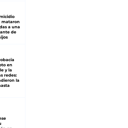
micidio
: mataron
das a una
lante de
hijos
robacia
oto en
le y la
as redes:
ndieron la
hasta
nse
u