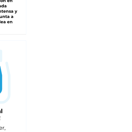
ión en
ada
intensa y
unta a
lea en
l
!
er,