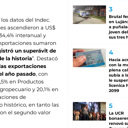
Brutal fe
 los datos del Indec.
en Luján
a puñala
nes ascendieron a US$
joven de
34,4% interanual y
sus tres 
importaciones sumaron
istró un superávit de
e la historia
”. Destacó
Hacía ac
con la m
las exportaciones
plena cal
el año pasado
, con
subía a l
le suspe
2,5% en Productos
licenica 
gropecuario y 20,1% en
2099
aciones de
histórico, en tanto las
ron el segundo valor
La UCR
bonaere
renovó s