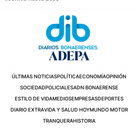
ÚLTIMAS NOTICIAS
POLÍTICA
ECONOMÍA
OPINIÓN
SOCIEDAD
POLICIALES
ADN BONAERENSE
ESTILO DE VIDA
MEDIOS
EMPRESAS
DEPORTES
DIARIO EXTRA
VIDA Y SALUD HOY
MUNDO MOTOR
TRANQUERA
HISTORIA