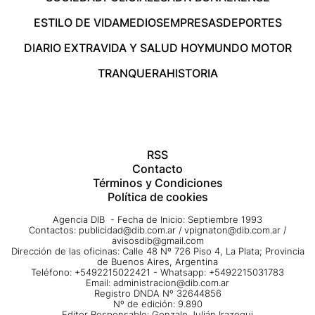
ESTILO DE VIDA
MEDIOS
EMPRESAS
DEPORTES
DIARIO EXTRA
VIDA Y SALUD HOY
MUNDO MOTOR
TRANQUERA
HISTORIA
RSS
Contacto
Términos y Condiciones
Política de cookies
Agencia DIB - Fecha de Inicio: Septiembre 1993
Contactos:
publicidad@dib.com.ar
/
vpignaton@dib.com.ar
/
avisosdib@gmail.com
Dirección de las oficinas: Calle 48 Nº 726 Piso 4, La Plata; Provincia
de Buenos Aires, Argentina
Teléfono: +5492215022421 - Whatsapp: +5492215031783
Email:
administracion@dib.com.ar
Registro DNDA Nº 32644856
Nº de edición: 9.890
Editor Responsable: Gonzalo Julián Irazoqui