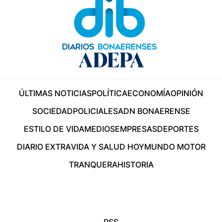
ÚLTIMAS NOTICIAS
POLÍTICA
ECONOMÍA
OPINIÓN
SOCIEDAD
POLICIALES
ADN BONAERENSE
ESTILO DE VIDA
MEDIOS
EMPRESAS
DEPORTES
DIARIO EXTRA
VIDA Y SALUD HOY
MUNDO MOTOR
TRANQUERA
HISTORIA
RSS