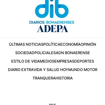
ÚLTIMAS NOTICIAS
POLÍTICA
ECONOMÍA
OPINIÓN
SOCIEDAD
POLICIALES
ADN BONAERENSE
ESTILO DE VIDA
MEDIOS
EMPRESAS
DEPORTES
DIARIO EXTRA
VIDA Y SALUD HOY
MUNDO MOTOR
TRANQUERA
HISTORIA