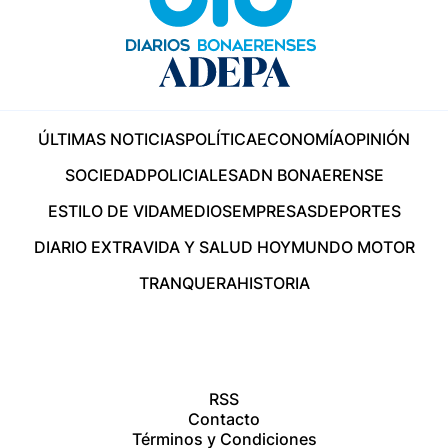
ÚLTIMAS NOTICIAS
POLÍTICA
ECONOMÍA
OPINIÓN
SOCIEDAD
POLICIALES
ADN BONAERENSE
ESTILO DE VIDA
MEDIOS
EMPRESAS
DEPORTES
DIARIO EXTRA
VIDA Y SALUD HOY
MUNDO MOTOR
TRANQUERA
HISTORIA
RSS
Contacto
Términos y Condiciones