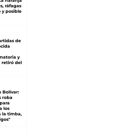
ta naranja
as, ráfagas
 y posible
rtidas de
cida
matoria y
retiró del
n Bolívar:
s roba
 para
a los
 la timba,
igos"