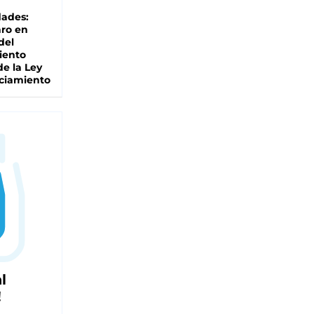
dades:
ro en
del
iento
de la Ley
ciamiento
l
!