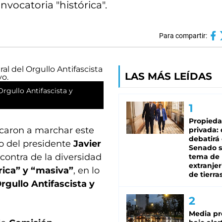
nvocatoria "histórica".
Para compartir:
LAS MÁS LEÍDAS
Orgullo Antifascista y
Propied
aron a marchar este
privada:
debatirá 
o del presidente
Javier
Senado s
contra de la diversidad
tema de 
extranjer
rica” y “masiva”
, en lo
de tierra
rgullo Antifascista y
Media pr