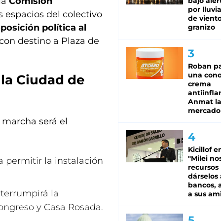
la
Comisión
bajo aler
por lluvi
s espacios del colectivo
de viento
posición política al
granizo
 con destino a Plaza de
Roban pa
una cono
 la Ciudad de
crema
antiinfla
Anmat la 
mercado
a marcha será el
Kicillof e
"Milei no
a permitir la instalación
recursos
dárselos 
bancos, a
nterrumpirá la
a sus am
 Congreso y Casa Rosada.