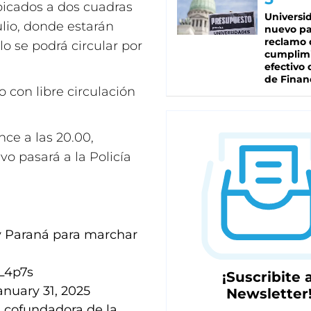
bicados a dos cuadras
Universi
ulio, donde estarán
nuevo pa
reclamo 
lo se podrá circular por
cumplim
efectivo 
de Finan
 con libre circulación
ce a las 20.00,
vo pasará a la Policía
y Paraná para marchar
L4p7s
¡Suscribite a
anuary 31, 2025
Newsletter
a, cofundadora de la