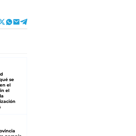
ad
 qué se
en el
in el
la
ización
s
ovincia