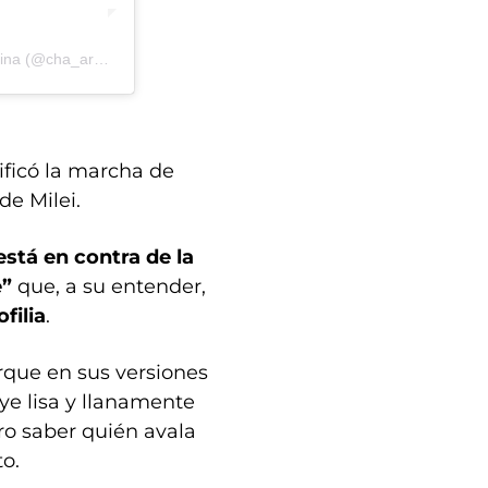
Una publicación compartida de Comunidad Homosexual Argentina (@cha_argentina)
lificó la marcha de
de Milei.
está en contra de la
e”
que, a su entender,
filia
.
que en sus versiones
ye lisa y llanamente
ero saber quién avala
o.