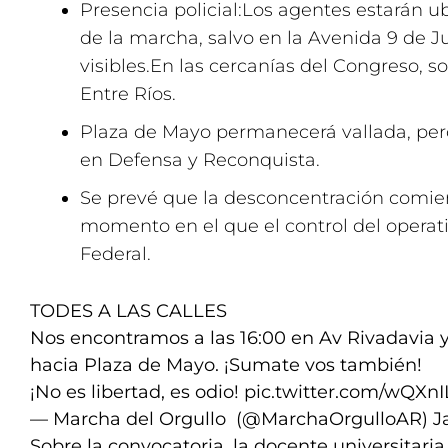
Presencia policial:Los agentes estarán u
de la marcha, salvo en la Avenida 9 de J
visibles.En las cercanías del Congreso, so
Entre Ríos.
Plaza de Mayo permanecerá vallada, pero
en Defensa y Reconquista.
Se prevé que la desconcentración comien
momento en el que el control del operati
Federal.
TODES A LAS CALLES
Nos encontramos a las 16:00 en Av Rivadavia 
hacia Plaza de Mayo. ¡Sumate vos también!
¡No es libertad, es odio!
pic.twitter.com/wQXnI
— Marcha del Orgullo ️‍ (@MarchaOrgulloAR)
J
Sobre la convocatoria, la docente universitari