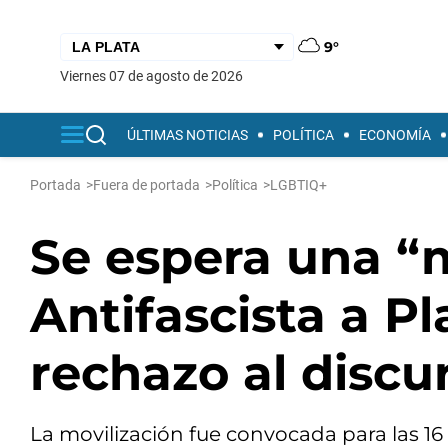
9°
viernes 07 de agosto de 2026
ÚLTIMAS NOTICIAS
POLÍTICA
ECONOMÍA
Portada
>
Fuera de portada
>
Política
>
LGBTIQ+
Se espera una “
Antifascista a P
rechazo al discu
La movilización fue convocada para las 1