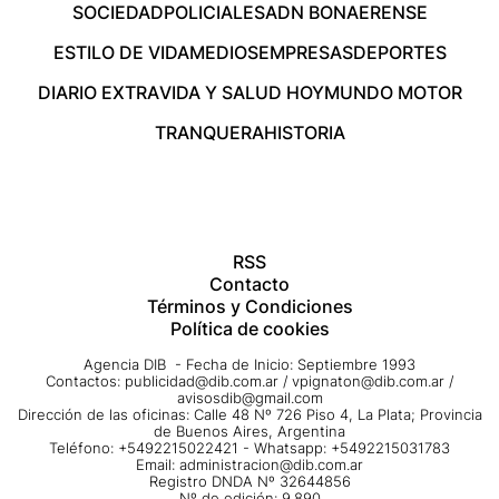
SOCIEDAD
POLICIALES
ADN BONAERENSE
ESTILO DE VIDA
MEDIOS
EMPRESAS
DEPORTES
DIARIO EXTRA
VIDA Y SALUD HOY
MUNDO MOTOR
TRANQUERA
HISTORIA
RSS
Contacto
Términos y Condiciones
Política de cookies
Agencia DIB - Fecha de Inicio: Septiembre 1993
Contactos:
publicidad@dib.com.ar
/
vpignaton@dib.com.ar
/
avisosdib@gmail.com
Dirección de las oficinas: Calle 48 Nº 726 Piso 4, La Plata; Provincia
de Buenos Aires, Argentina
Teléfono: +5492215022421 - Whatsapp: +5492215031783
Email:
administracion@dib.com.ar
Registro DNDA Nº 32644856
Nº de edición: 9.890