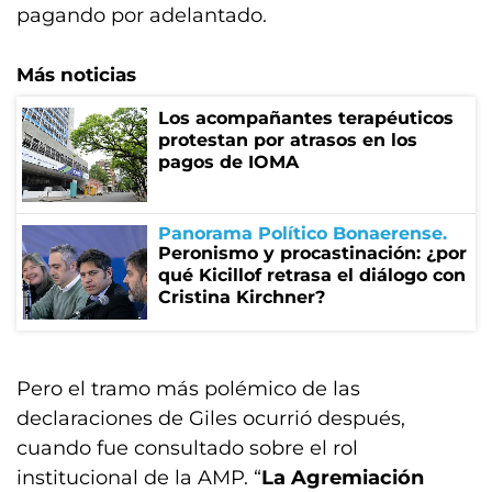
pagando por adelantado.
Más noticias
Los acompañantes terapéuticos
protestan por atrasos en los
pagos de IOMA
Panorama Político Bonaerense
Peronismo y procastinación: ¿por
qué Kicillof retrasa el diálogo con
Cristina Kirchner?
Pero el tramo más polémico de las
declaraciones de Giles ocurrió después,
cuando fue consultado sobre el rol
institucional de la AMP. “
La Agremiación