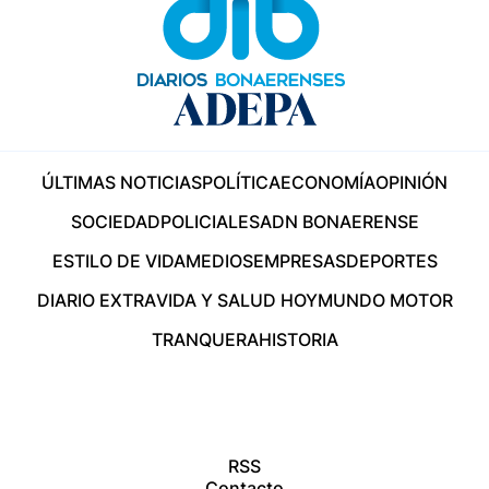
ÚLTIMAS NOTICIAS
POLÍTICA
ECONOMÍA
OPINIÓN
SOCIEDAD
POLICIALES
ADN BONAERENSE
ESTILO DE VIDA
MEDIOS
EMPRESAS
DEPORTES
DIARIO EXTRA
VIDA Y SALUD HOY
MUNDO MOTOR
TRANQUERA
HISTORIA
RSS
Contacto