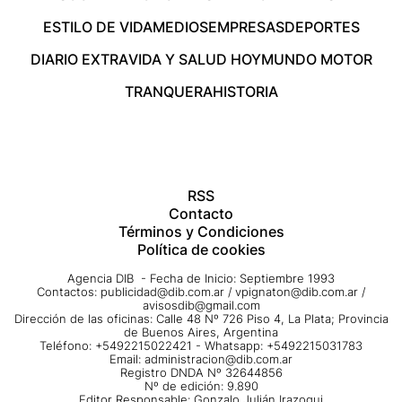
ESTILO DE VIDA
MEDIOS
EMPRESAS
DEPORTES
DIARIO EXTRA
VIDA Y SALUD HOY
MUNDO MOTOR
TRANQUERA
HISTORIA
RSS
Contacto
Términos y Condiciones
Política de cookies
Agencia DIB - Fecha de Inicio: Septiembre 1993
Contactos:
publicidad@dib.com.ar
/
vpignaton@dib.com.ar
/
avisosdib@gmail.com
Dirección de las oficinas: Calle 48 Nº 726 Piso 4, La Plata; Provincia
de Buenos Aires, Argentina
Teléfono: +5492215022421 - Whatsapp: +5492215031783
Email:
administracion@dib.com.ar
Registro DNDA Nº 32644856
Nº de edición: 9.890
Editor Responsable: Gonzalo Julián Irazoqui