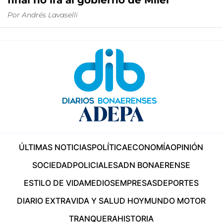
final no irá al gobierno de Milei
Por
Andrés Lavaselli
ÚLTIMAS NOTICIAS
POLÍTICA
ECONOMÍA
OPINIÓN
SOCIEDAD
POLICIALES
ADN BONAERENSE
ESTILO DE VIDA
MEDIOS
EMPRESAS
DEPORTES
DIARIO EXTRA
VIDA Y SALUD HOY
MUNDO MOTOR
TRANQUERA
HISTORIA