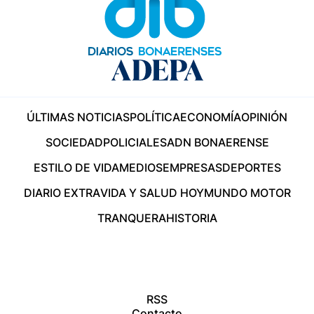
ÚLTIMAS NOTICIAS
POLÍTICA
ECONOMÍA
OPINIÓN
SOCIEDAD
POLICIALES
ADN BONAERENSE
ESTILO DE VIDA
MEDIOS
EMPRESAS
DEPORTES
DIARIO EXTRA
VIDA Y SALUD HOY
MUNDO MOTOR
TRANQUERA
HISTORIA
RSS
Contacto