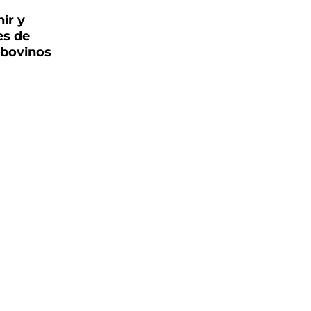
ir y
es de
 bovinos