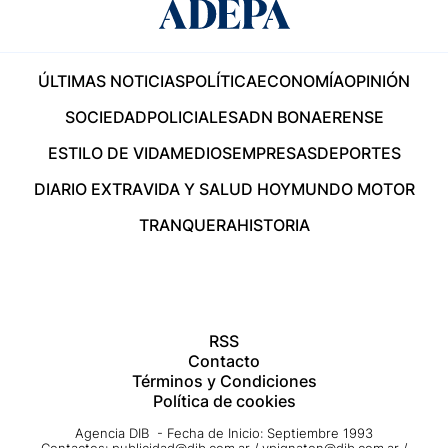
ÚLTIMAS NOTICIAS
POLÍTICA
ECONOMÍA
OPINIÓN
SOCIEDAD
POLICIALES
ADN BONAERENSE
ESTILO DE VIDA
MEDIOS
EMPRESAS
DEPORTES
DIARIO EXTRA
VIDA Y SALUD HOY
MUNDO MOTOR
TRANQUERA
HISTORIA
RSS
Contacto
Términos y Condiciones
Política de cookies
Agencia DIB - Fecha de Inicio: Septiembre 1993
Contactos:
publicidad@dib.com.ar
/
vpignaton@dib.com.ar
/