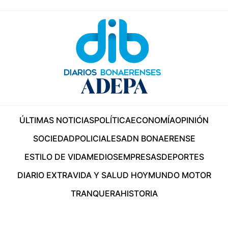
ÚLTIMAS NOTICIAS
POLÍTICA
ECONOMÍA
OPINIÓN
SOCIEDAD
POLICIALES
ADN BONAERENSE
ESTILO DE VIDA
MEDIOS
EMPRESAS
DEPORTES
DIARIO EXTRA
VIDA Y SALUD HOY
MUNDO MOTOR
TRANQUERA
HISTORIA