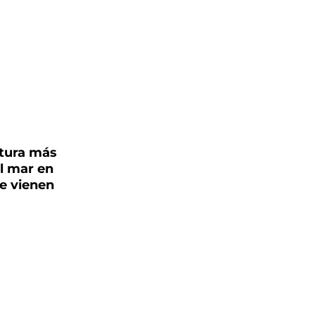
atura más
el mar en
se vienen