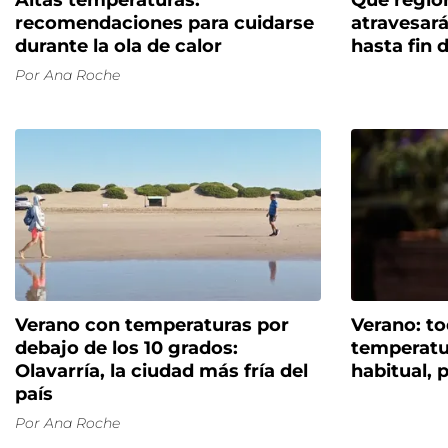
Altas temperaturas:
Qué regió
recomendaciones para cuidarse
atravesar
durante la ola de calor
hasta fin 
Por
Ana Roche
Verano con temperaturas por
Verano: to
debajo de los 10 grados:
temperatu
Olavarría, la ciudad más fría del
habitual, 
país
Por
Ana Roche