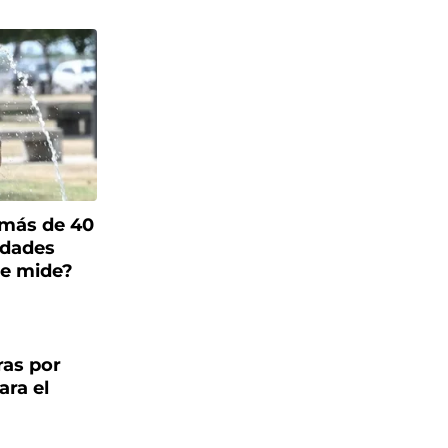
 más de 40
idades
e mide?
ras por
ara el