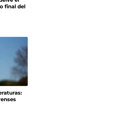
uelve el
o final del
eraturas:
renses