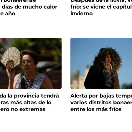
n bonaerense
Después de la lluvia, v
á días de mucho calor
frío: se viene el capítul
de año
invierno
da la provincia tendrá
Alerta por bajas temp
ras más altas de lo
varios distritos bonae
pero no extremas
entre los más fríos