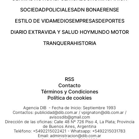
SOCIEDAD
POLICIALES
ADN BONAERENSE
ESTILO DE VIDA
MEDIOS
EMPRESAS
DEPORTES
DIARIO EXTRA
VIDA Y SALUD HOY
MUNDO MOTOR
TRANQUERA
HISTORIA
RSS
Contacto
Términos y Condiciones
Política de cookies
Agencia DIB - Fecha de Inicio: Septiembre 1993
Contactos:
publicidad@dib.com.ar
/
vpignaton@dib.com.ar
/
avisosdib@gmail.com
Dirección de las oficinas: Calle 48 Nº 726 Piso 4, La Plata; Provincia
de Buenos Aires, Argentina
Teléfono: +5492215022421 - Whatsapp: +5492215031783
Email:
administracion@dib.com.ar