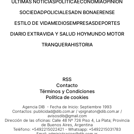
ÚLTIMAS NOTICIAS
POLÍTICA
ECONOMÍA
OPINIÓN
SOCIEDAD
POLICIALES
ADN BONAERENSE
ESTILO DE VIDA
MEDIOS
EMPRESAS
DEPORTES
DIARIO EXTRA
VIDA Y SALUD HOY
MUNDO MOTOR
TRANQUERA
HISTORIA
RSS
Contacto
Términos y Condiciones
Política de cookies
Agencia DIB - Fecha de Inicio: Septiembre 1993
Contactos:
publicidad@dib.com.ar
/
vpignaton@dib.com.ar
/
avisosdib@gmail.com
Dirección de las oficinas: Calle 48 Nº 726 Piso 4, La Plata; Provincia
de Buenos Aires, Argentina
Teléfono: +5492215022421 - Whatsapp: +5492215031783
Email:
administracion@dib.com.ar