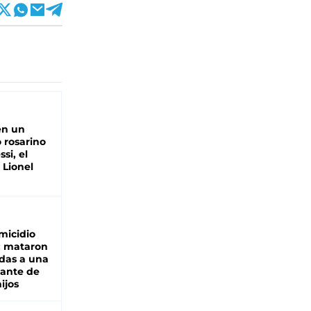
en un
 rosarino
si, el
 Lionel
micidio
: mataron
das a una
lante de
hijos