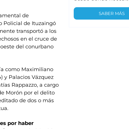
SABER MÁS
tamental de
Policial de Ituzaingó
mente transportó a los
echosos en el cruce de
el oeste del conurbano
icía como Maximiliano
4) y Palacios Vázquez
atías Rappazzo, a cargo
de Morón por el delito
editado de dos o más
tua.
es por haber