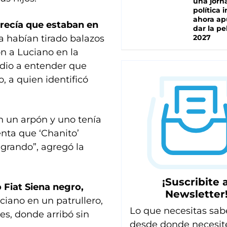
una jorn
política 
ahora ap
arecía que estaban en
dar la pe
ya habían tirado balazos
2027
on a Luciano en la
 dio a entender que
, a quien identificó
on un arpón y uno tenía
enta que ‘Chanito’
grando”, agregó la
¡Suscribite a
 Fiat Siena negro,
Newsletter
ciano en un patrullero,
Lo que necesitas sab
es, donde arribó sin
desde donde necesit