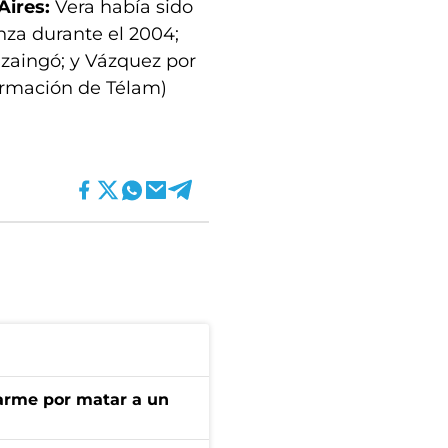
Aires:
Vera había sido
za durante el 2004;
uzaingó; y Vázquez por
ormación de Télam)
darme por matar a un