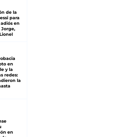
ón de la
essi para
 adiós en
 Jorge,
Lionel
robacia
oto en
le y la
as redes:
ndieron la
hasta
nse
u
ión en