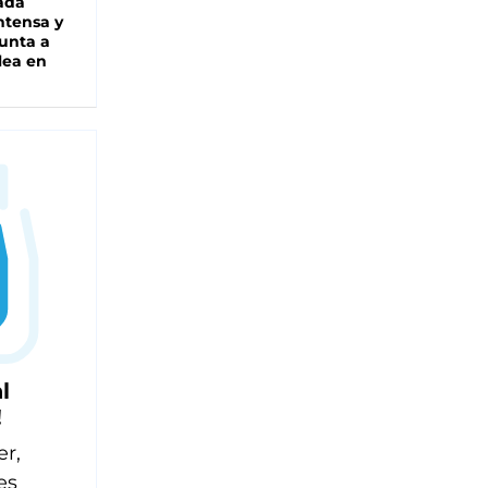
ada
intensa y
unta a
lea en
l
!
er,
es