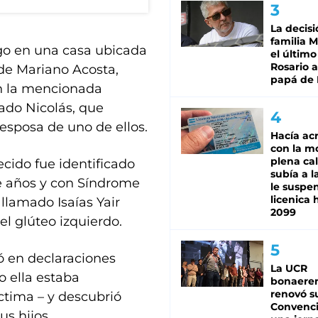
La decisi
familia M
ngo en una casa ubicada
el último
Rosario a
de Mariano Acosta,
papá de 
n la mencionada
ado Nicolás, que
sposa de uno de ellos.
Hacía ac
con la m
plena cal
ecido fue identificado
subía a l
e años y con Síndrome
le suspe
licenica 
lamado Isaías Yair
2099
el glúteo izquierdo.
ó en declaraciones
La UCR
o ella estaba
bonaere
renovó s
íctima – y descubrió
Convenc
s hijos.