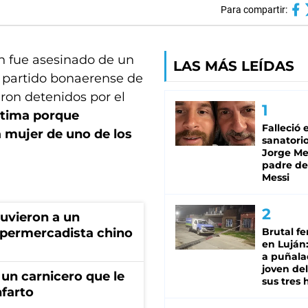
Para compartir:
 fue asesinado de un
LAS MÁS LEÍDAS
l partido bonaerense de
ron detenidos por el
ctima porque
Falleció 
 mujer de uno de los
sanatorio
Jorge Mes
padre de
Messi
tuvieron a un
permercadista chino
Brutal fe
en Luján
a puñala
joven de
un carnicero que le
sus tres 
nfarto