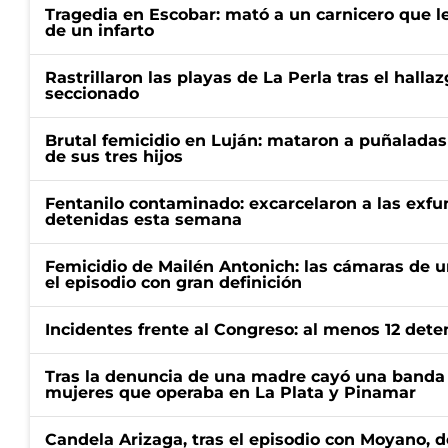
Tragedia en Escobar: mató a un carnicero que l
de un infarto
Rastrillaron las playas de La Perla tras el halla
seccionado
Brutal femicidio en Luján: mataron a puñaladas
de sus tres hijos
Fentanilo contaminado: excarcelaron a las exf
detenidas esta semana
Femicidio de Mailén Antonich: las cámaras de u
el episodio con gran definición
Incidentes frente al Congreso: al menos 12 dete
Tras la denuncia de una madre cayó una banda 
mujeres que operaba en La Plata y Pinamar
Candela Arizaga, tras el episodio con Moyano, d