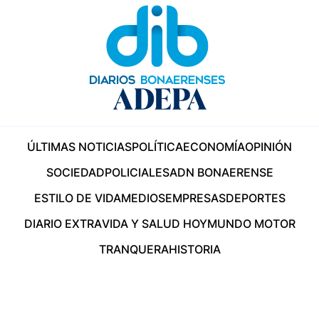
ÚLTIMAS NOTICIAS
POLÍTICA
ECONOMÍA
OPINIÓN
SOCIEDAD
POLICIALES
ADN BONAERENSE
ESTILO DE VIDA
MEDIOS
EMPRESAS
DEPORTES
DIARIO EXTRA
VIDA Y SALUD HOY
MUNDO MOTOR
TRANQUERA
HISTORIA