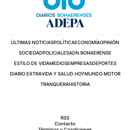
ÚLTIMAS NOTICIAS
POLÍTICA
ECONOMÍA
OPINIÓN
SOCIEDAD
POLICIALES
ADN BONAERENSE
ESTILO DE VIDA
MEDIOS
EMPRESAS
DEPORTES
DIARIO EXTRA
VIDA Y SALUD HOY
MUNDO MOTOR
TRANQUERA
HISTORIA
RSS
Contacto
Términos y Condiciones