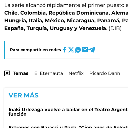
La serie alcanzó rápidamente el primer puesto
Chile, Colombia, República Dominicana, Alem
Hungría, Italia, México, Nicaragua, Panamá, Pa
España, Turquía, Uruguay y Venezuela
. (DIB)
Para compartir en redes
Temas
El Eternauta
Netflix
Ricardo Darín
VER MÁS
Iñaki Urlezaga vuelve a bailar en el Teatro Argen
función
Estrenos con Barassi y Rada, "Cien años de Sole