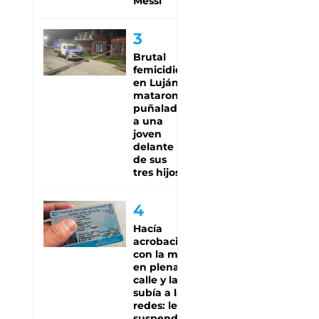
Messi
Brutal
femicidio
en Luján:
mataron a
puñaladas
a una
joven
delante
de sus
tres hijos
Hacía
acrobacia
con la moto
en plena
calle y la
subía a las
redes: le
suspendieron