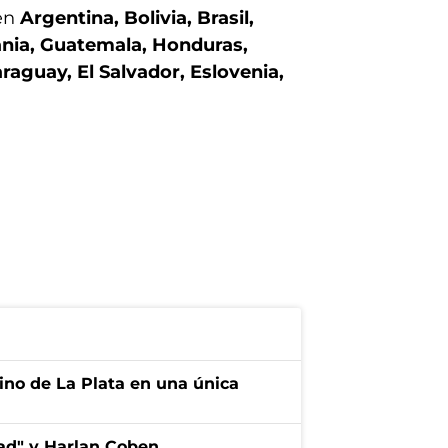
 en
Argentina, Bolivia, Brasil,
ania, Guatemala, Honduras,
raguay, El Salvador, Eslovenia,
tino de La Plata en una única
dad" y Harlan Coben