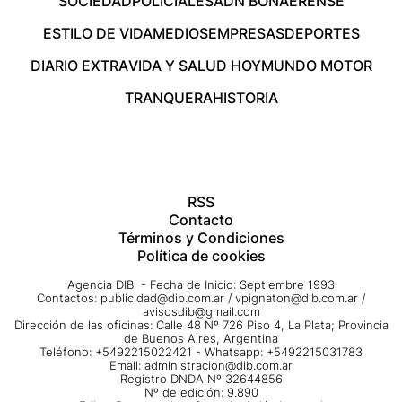
SOCIEDAD
POLICIALES
ADN BONAERENSE
ESTILO DE VIDA
MEDIOS
EMPRESAS
DEPORTES
DIARIO EXTRA
VIDA Y SALUD HOY
MUNDO MOTOR
TRANQUERA
HISTORIA
RSS
Contacto
Términos y Condiciones
Política de cookies
Agencia DIB - Fecha de Inicio: Septiembre 1993
Contactos:
publicidad@dib.com.ar
/
vpignaton@dib.com.ar
/
avisosdib@gmail.com
Dirección de las oficinas: Calle 48 Nº 726 Piso 4, La Plata; Provincia
de Buenos Aires, Argentina
Teléfono: +5492215022421 - Whatsapp: +5492215031783
Email:
administracion@dib.com.ar
Registro DNDA Nº 32644856
Nº de edición: 9.890