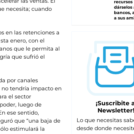
elerar las ventas. El
recursos
dárselos 
ue necesita; cuando
bancos, a
a sus am
os en las retenciones a
sta enero, con el
ranos que le permita al
gría que sufrió el
da por canales
e no tendría impacto en
ara el sector
¡Suscribite a
 poder, luego de
Newsletter
En ese sentido,
Lo que necesitas sab
eguró que “una baja de
desde donde necesit
ólo estimulará la