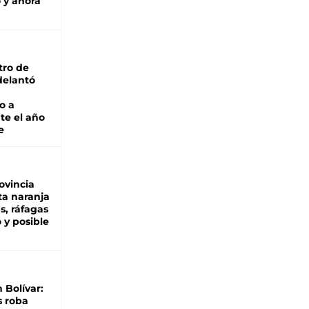
 y ahora
tro de
adelantó
o a
te el año
e
ovincia
ta naranja
as, ráfagas
 y posible
n Bolívar:
s roba