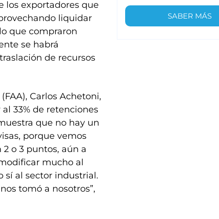
e los exportadores que
SABER MÁS
provechando liquidar
llo que compraron
ente se habrá
traslación de recursos
(FAA), Carlos Achetoni,
r al 33% de retenciones
 muestra que no hay un
visas, porque vemos
 2 o 3 puntos, aún a
 modificar mucho al
sí al sector industrial.
 nos tomó a nosotros”,