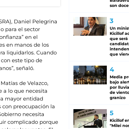
Baradero
son doce
SRA), Daniel Pelegrina
Un minis
o para el sector
Kicillof 
onfianza” en el
que será
candidat
es en manos de los
intenden
ra liquidarlos. Cuando
que vien
 con este tipo de
anos”, señaló.
Media pr
bajo aler
 Matías de Velazco,
por lluvi
e a lo que necesita
de viento
granizo
 la mayor entidad
s con preocupación la
Gobierno necesita
Kicillof e
guir complicado porque
"Milei no