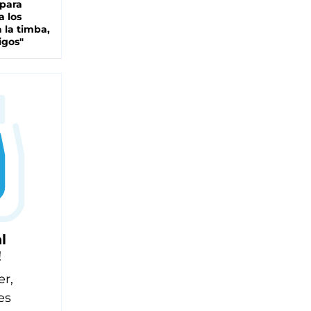
 para
a los
 la timba,
igos"
l
!
er,
es