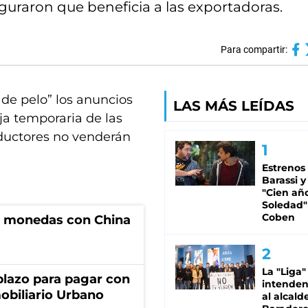
guraron que beneficia a las exportadoras.
Para compartir:
de pelo” los anuncios
LAS MÁS LEÍDAS
aja temporaria de las
roductores no venderán
Estrenos
Barassi y
"Cien añ
Soledad"
Coben
e monedas con China
La "Liga"
lazo para pagar con
intende
obiliario Urbano
al alcald