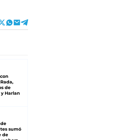
 con
 Rada,
os de
 y Harlan
 de
ntes sumó
e de