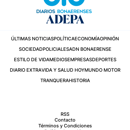
ÚLTIMAS NOTICIAS
POLÍTICA
ECONOMÍA
OPINIÓN
SOCIEDAD
POLICIALES
ADN BONAERENSE
ESTILO DE VIDA
MEDIOS
EMPRESAS
DEPORTES
DIARIO EXTRA
VIDA Y SALUD HOY
MUNDO MOTOR
TRANQUERA
HISTORIA
RSS
Contacto
Términos y Condiciones