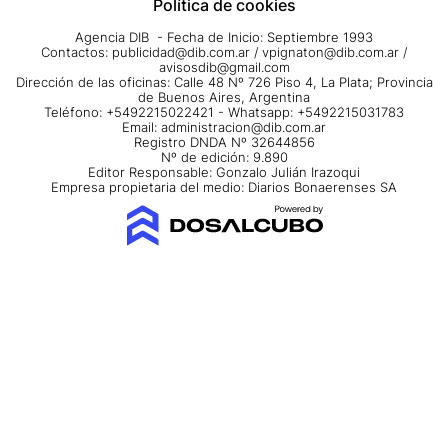
Política de cookies
Agencia DIB - Fecha de Inicio: Septiembre 1993
Contactos:
publicidad@dib.com.ar
/
vpignaton@dib.com.ar
/
avisosdib@gmail.com
Dirección de las oficinas: Calle 48 Nº 726 Piso 4, La Plata; Provincia
de Buenos Aires, Argentina
Teléfono: +5492215022421 - Whatsapp: +5492215031783
Email:
administracion@dib.com.ar
Registro DNDA Nº 32644856
Nº de edición: 9.890
Editor Responsable: Gonzalo Julián Irazoqui
Empresa propietaria del medio: Diarios Bonaerenses SA