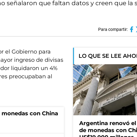
o señalaron que faltan datos y creen que la 
Para compartir:
or el Gobierno para
LO QUE SE LEE AH
ayor ingreso de divisas
ador liquidaron un 4%
res preocupaban al
e monedas con China
Argentina renovó e
de monedas con Chi