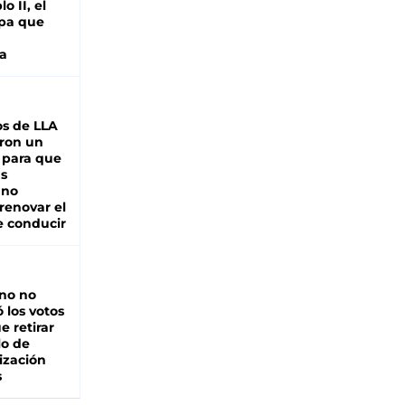
o II, el
pa que
a
s de LLA
ron un
 para que
as
 no
renovar el
e conducir
rno no
 los votos
e retirar
lo de
ización
s