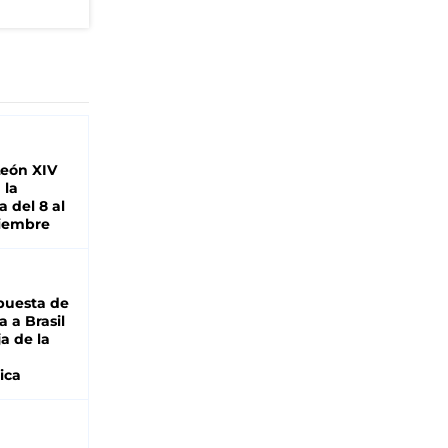
León XIV
 la
 del 8 al
viembre
puesta de
 a Brasil
ja de la
ica