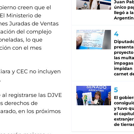
Juan Pabl
bierno creen que el
único pa
llegó a la
El Ministerio de
Argentin
iones Juradas de Ventas
tación del complejo
oneladas, lo que
Diputado
presenta
ción con el mes
proyecto
las mult
impagas
impidan 
iara y CEC no incluyen
carnet d
.
al registrarse las DJVE
El gobie
os derechos de
consiguió
y tuvo qu
arado, en los próximos
el capítu
extranjer
de tierra