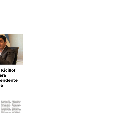
Kicillof
erá
tendente
ne