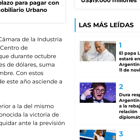
US$19.000 millones
lazo para pagar con
obiliario Urbano
LAS MÁS LEÍDAS
Cámara de la Industria
l Centro de
El papa 
que durante octubre
estará en
nes de dólares, suma
Argentina
11 de no
embre. Con estos
de este año asciende a
Dura res
Argentina
erior a la del mismo
a la reba
relación
nocida la victoria de
diplomát
uidar ante la previsión