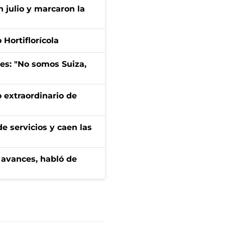
n julio y marcaron la
Hortiflorícola
mes: "No somos Suiza,
 extraordinario de
e servicios y caen las
 avances, habló de