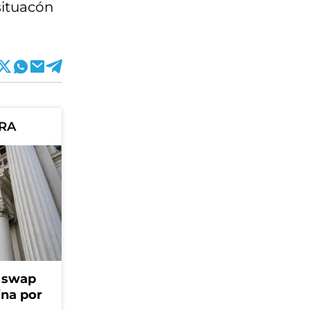
situacón
ORA
l swap
na por