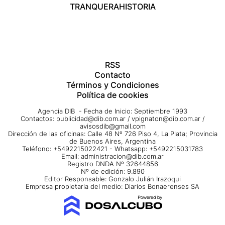
TRANQUERA
HISTORIA
RSS
Contacto
Términos y Condiciones
Política de cookies
Agencia DIB - Fecha de Inicio: Septiembre 1993
Contactos:
publicidad@dib.com.ar
/
vpignaton@dib.com.ar
/
avisosdib@gmail.com
Dirección de las oficinas: Calle 48 Nº 726 Piso 4, La Plata; Provincia
de Buenos Aires, Argentina
Teléfono: +5492215022421 - Whatsapp: +5492215031783
Email:
administracion@dib.com.ar
Registro DNDA Nº 32644856
Nº de edición: 9.890
Editor Responsable: Gonzalo Julián Irazoqui
Empresa propietaria del medio: Diarios Bonaerenses SA