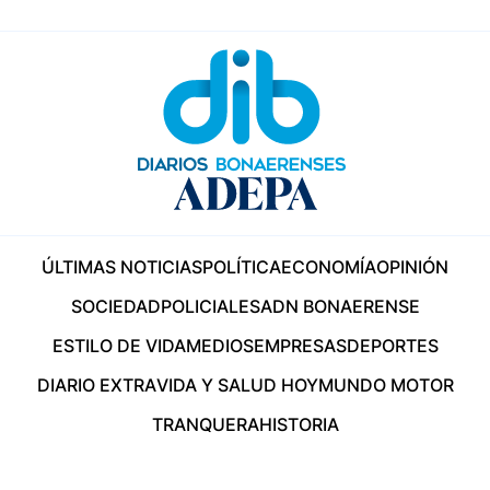
ÚLTIMAS NOTICIAS
POLÍTICA
ECONOMÍA
OPINIÓN
SOCIEDAD
POLICIALES
ADN BONAERENSE
ESTILO DE VIDA
MEDIOS
EMPRESAS
DEPORTES
DIARIO EXTRA
VIDA Y SALUD HOY
MUNDO MOTOR
TRANQUERA
HISTORIA