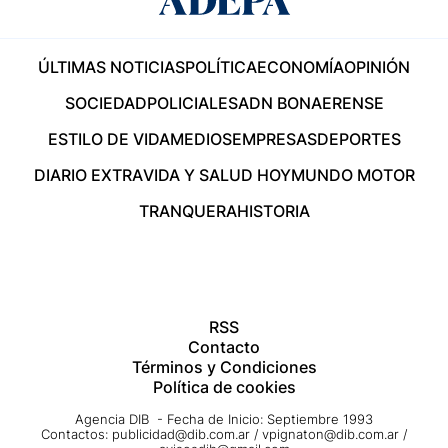
ÚLTIMAS NOTICIAS
POLÍTICA
ECONOMÍA
OPINIÓN
SOCIEDAD
POLICIALES
ADN BONAERENSE
ESTILO DE VIDA
MEDIOS
EMPRESAS
DEPORTES
DIARIO EXTRA
VIDA Y SALUD HOY
MUNDO MOTOR
TRANQUERA
HISTORIA
RSS
Contacto
Términos y Condiciones
Política de cookies
Agencia DIB - Fecha de Inicio: Septiembre 1993
Contactos:
publicidad@dib.com.ar
/
vpignaton@dib.com.ar
/