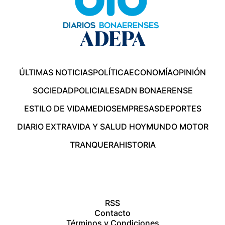
ÚLTIMAS NOTICIAS
POLÍTICA
ECONOMÍA
OPINIÓN
SOCIEDAD
POLICIALES
ADN BONAERENSE
ESTILO DE VIDA
MEDIOS
EMPRESAS
DEPORTES
DIARIO EXTRA
VIDA Y SALUD HOY
MUNDO MOTOR
TRANQUERA
HISTORIA
RSS
Contacto
Términos y Condiciones