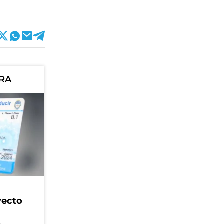
ORA
yecto