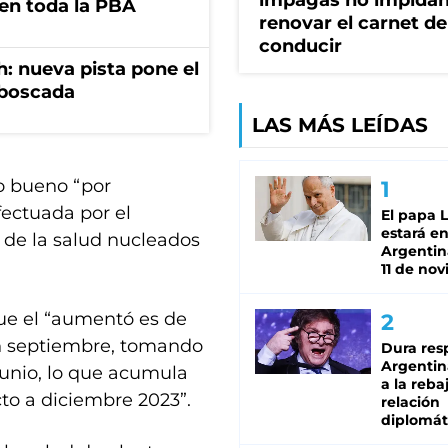
impagas no impida
 en toda la PBA
renovar el carnet de
conducir
: nueva pista pone el
mboscada
LAS MÁS LEÍDAS
to bueno “por
fectuada por el
El papa 
estará en
s de la salud nucleados
Argentina
11 de no
que el “aumentó es de
en septiembre, tomando
Dura res
Argentina
unio, lo que acumula
a la reba
to a diciembre 2023”.
relación
diplomát