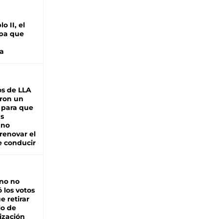
o II, el
pa que
a
s de LLA
ron un
 para que
as
 no
renovar el
e conducir
rno no
 los votos
e retirar
lo de
ización