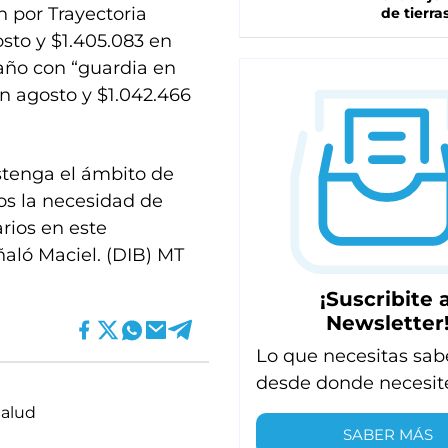
n por Trayectoria
de tierra
osto y $1.405.083 en
año con “guardia en
en agosto y $1.042.466
stenga el ámbito de
s la necesidad de
arios en este
aló Maciel. (DIB) MT
¡Suscribite a
Newsletter
Lo que necesitas sab
desde donde necesit
Salud
SABER MÁS