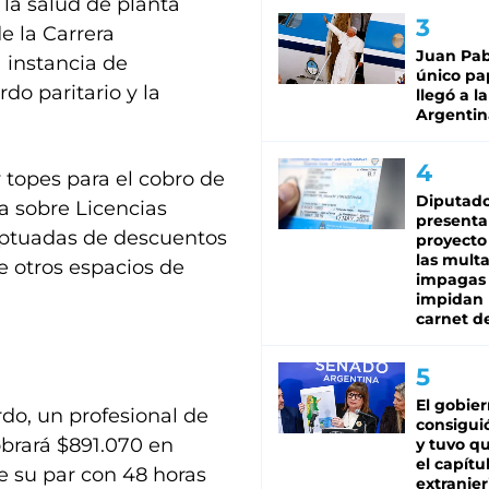
 la salud de planta
e la Carrera
Juan Pabl
 instancia de
único pa
do paritario y la
llegó a la
Argentin
 topes para el cobro de
Diputado
a sobre Licencias
presenta
ceptuadas de descuentos
proyecto
las mult
re otros espacios de
impagas
impidan 
carnet d
El gobie
do, un profesional de
consiguió
obrará $891.070 en
y tuvo qu
el capítu
e su par con 48 horas
extranjer