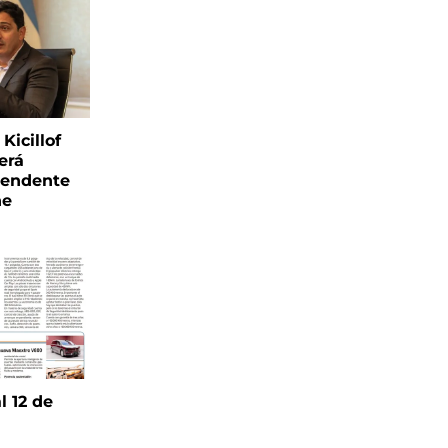
Kicillof
erá
tendente
ne
l 12 de
6