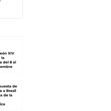
n
León XIV
 la
 del 8 al
viembre
puesta de
 a Brasil
ja de la
ica