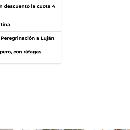
n descuento la cuota 4
ntina
 Peregrinación a Luján
pero, con ráfagas