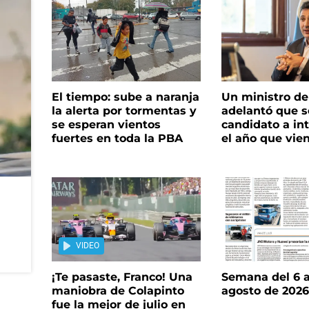
El tiempo: sube a naranja
Un ministro de 
la alerta por tormentas y
adelantó que s
se esperan vientos
candidato a in
fuertes en toda la PBA
el año que vie
VIDEO
¡Te pasaste, Franco! Una
Semana del 6 a
maniobra de Colapinto
agosto de 202
fue la mejor de julio en