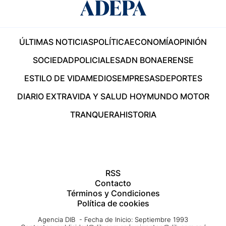
ÚLTIMAS NOTICIAS
POLÍTICA
ECONOMÍA
OPINIÓN
SOCIEDAD
POLICIALES
ADN BONAERENSE
ESTILO DE VIDA
MEDIOS
EMPRESAS
DEPORTES
DIARIO EXTRA
VIDA Y SALUD HOY
MUNDO MOTOR
TRANQUERA
HISTORIA
RSS
Contacto
Términos y Condiciones
Política de cookies
Agencia DIB - Fecha de Inicio: Septiembre 1993