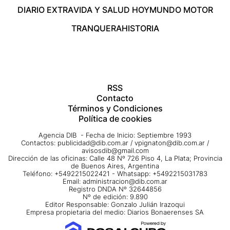
DIARIO EXTRA
VIDA Y SALUD HOY
MUNDO MOTOR
TRANQUERA
HISTORIA
RSS
Contacto
Términos y Condiciones
Política de cookies
Agencia DIB - Fecha de Inicio: Septiembre 1993
Contactos:
publicidad@dib.com.ar
/
vpignaton@dib.com.ar
/
avisosdib@gmail.com
Dirección de las oficinas: Calle 48 Nº 726 Piso 4, La Plata; Provincia
de Buenos Aires, Argentina
Teléfono: +5492215022421 - Whatsapp: +5492215031783
Email:
administracion@dib.com.ar
Registro DNDA Nº 32644856
Nº de edición: 9.890
Editor Responsable: Gonzalo Julián Irazoqui
Empresa propietaria del medio: Diarios Bonaerenses SA