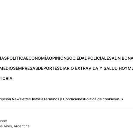
IAS
POLÍTICA
ECONOMÍA
OPINIÓN
SOCIEDAD
POLICIALES
ADN BONA
MEDIOS
EMPRESAS
DEPORTES
DIARIO EXTRA
VIDA Y SALUD HOY
M
STORIA
ipción Newsletter
Historia
Términos y Condiciones
Política de cookies
RSS
.com
os Aires, Argentina