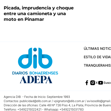
Picada, imprudencia y choque
entre una camioneta y una
moto en Pinamar
ÚLTIMAS NOTIC
ESTILO DE VIDA
TRANQUERA
HI
X
Suscr
Agencia DIB - Fecha de Inicio: Septiembre 1993
Contactos:
publicidad@dib.com.ar
/
vpignaton@dib.com.ar
/
avisosdib@gmail
Dirección de las oficinas: Calle 48 Nº 726 Piso 4, La Plata; Provincia de Buen
Teléfono: +5492215022421 - Whatsapp: +5492215031783