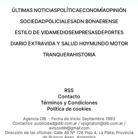
ÚLTIMAS NOTICIAS
POLÍTICA
ECONOMÍA
OPINIÓN
SOCIEDAD
POLICIALES
ADN BONAERENSE
ESTILO DE VIDA
MEDIOS
EMPRESAS
DEPORTES
DIARIO EXTRA
VIDA Y SALUD HOY
MUNDO MOTOR
TRANQUERA
HISTORIA
RSS
Contacto
Términos y Condiciones
Política de cookies
Agencia DIB - Fecha de Inicio: Septiembre 1993
Contactos:
publicidad@dib.com.ar
/
vpignaton@dib.com.ar
/
avisosdib@gmail.com
Dirección de las oficinas: Calle 48 Nº 726 Piso 4, La Plata; Provincia
de Buenos Aires, Argentina