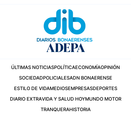
ÚLTIMAS NOTICIAS
POLÍTICA
ECONOMÍA
OPINIÓN
SOCIEDAD
POLICIALES
ADN BONAERENSE
ESTILO DE VIDA
MEDIOS
EMPRESAS
DEPORTES
DIARIO EXTRA
VIDA Y SALUD HOY
MUNDO MOTOR
TRANQUERA
HISTORIA