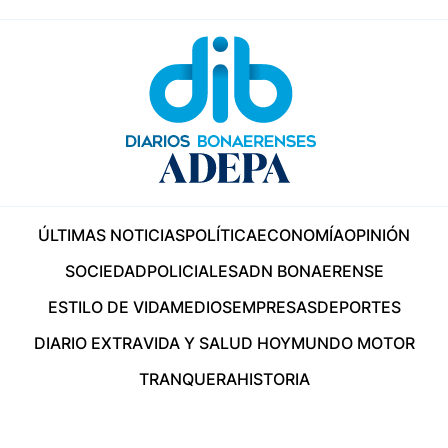
ÚLTIMAS NOTICIAS
POLÍTICA
ECONOMÍA
OPINIÓN
SOCIEDAD
POLICIALES
ADN BONAERENSE
ESTILO DE VIDA
MEDIOS
EMPRESAS
DEPORTES
DIARIO EXTRA
VIDA Y SALUD HOY
MUNDO MOTOR
TRANQUERA
HISTORIA