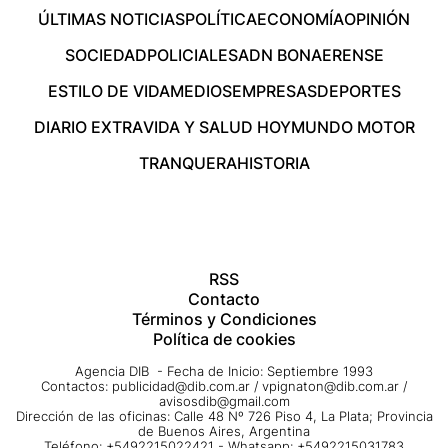
ÚLTIMAS NOTICIAS
POLÍTICA
ECONOMÍA
OPINIÓN
SOCIEDAD
POLICIALES
ADN BONAERENSE
ESTILO DE VIDA
MEDIOS
EMPRESAS
DEPORTES
DIARIO EXTRA
VIDA Y SALUD HOY
MUNDO MOTOR
TRANQUERA
HISTORIA
RSS
Contacto
Términos y Condiciones
Política de cookies
Agencia DIB - Fecha de Inicio: Septiembre 1993
Contactos:
publicidad@dib.com.ar
/
vpignaton@dib.com.ar
/
avisosdib@gmail.com
Dirección de las oficinas: Calle 48 Nº 726 Piso 4, La Plata; Provincia
de Buenos Aires, Argentina
Teléfono: +5492215022421 - Whatsapp: +5492215031783