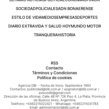
SOCIEDAD
POLICIALES
ADN BONAERENSE
ESTILO DE VIDA
MEDIOS
EMPRESAS
DEPORTES
DIARIO EXTRA
VIDA Y SALUD HOY
MUNDO MOTOR
TRANQUERA
HISTORIA
RSS
Contacto
Términos y Condiciones
Política de cookies
Agencia DIB - Fecha de Inicio: Septiembre 1993
Contactos:
publicidad@dib.com.ar
/
vpignaton@dib.com.ar
/
avisosdib@gmail.com
Dirección de las oficinas: Calle 48 Nº 726 Piso 4, La Plata; Provincia
de Buenos Aires, Argentina
Teléfono: +5492215022421 - Whatsapp: +5492215031783
Email:
administracion@dib.com.ar