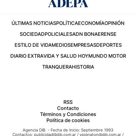
ÚLTIMAS NOTICIAS
POLÍTICA
ECONOMÍA
OPINIÓN
SOCIEDAD
POLICIALES
ADN BONAERENSE
ESTILO DE VIDA
MEDIOS
EMPRESAS
DEPORTES
DIARIO EXTRA
VIDA Y SALUD HOY
MUNDO MOTOR
TRANQUERA
HISTORIA
RSS
Contacto
Términos y Condiciones
Política de cookies
Agencia DIB - Fecha de Inicio: Septiembre 1993
Contactos:
publicidad@dib.com.ar
/
vpignaton@dib.com.ar
/