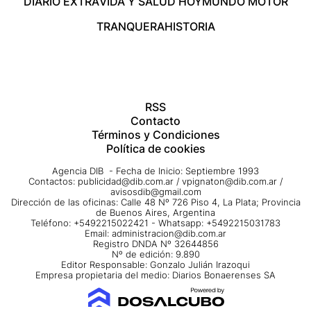
DIARIO EXTRA
VIDA Y SALUD HOY
MUNDO MOTOR
TRANQUERA
HISTORIA
RSS
Contacto
Términos y Condiciones
Política de cookies
Agencia DIB - Fecha de Inicio: Septiembre 1993
Contactos:
publicidad@dib.com.ar
/
vpignaton@dib.com.ar
/
avisosdib@gmail.com
Dirección de las oficinas: Calle 48 Nº 726 Piso 4, La Plata; Provincia
de Buenos Aires, Argentina
Teléfono: +5492215022421 - Whatsapp: +5492215031783
Email:
administracion@dib.com.ar
Registro DNDA Nº 32644856
Nº de edición: 9.890
Editor Responsable: Gonzalo Julián Irazoqui
Empresa propietaria del medio: Diarios Bonaerenses SA