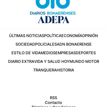
ÚLTIMAS NOTICIAS
POLÍTICA
ECONOMÍA
OPINIÓN
SOCIEDAD
POLICIALES
ADN BONAERENSE
ESTILO DE VIDA
MEDIOS
EMPRESAS
DEPORTES
DIARIO EXTRA
VIDA Y SALUD HOY
MUNDO MOTOR
TRANQUERA
HISTORIA
RSS
Contacto