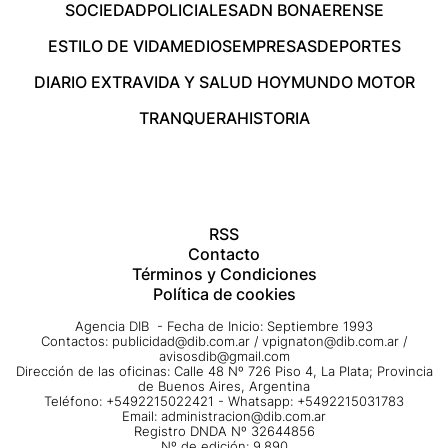
SOCIEDAD
POLICIALES
ADN BONAERENSE
ESTILO DE VIDA
MEDIOS
EMPRESAS
DEPORTES
DIARIO EXTRA
VIDA Y SALUD HOY
MUNDO MOTOR
TRANQUERA
HISTORIA
RSS
Contacto
Términos y Condiciones
Política de cookies
Agencia DIB - Fecha de Inicio: Septiembre 1993
Contactos:
publicidad@dib.com.ar
/
vpignaton@dib.com.ar
/
avisosdib@gmail.com
Dirección de las oficinas: Calle 48 Nº 726 Piso 4, La Plata; Provincia
de Buenos Aires, Argentina
Teléfono: +5492215022421 - Whatsapp: +5492215031783
Email:
administracion@dib.com.ar
Registro DNDA Nº 32644856
Nº de edición: 9.890