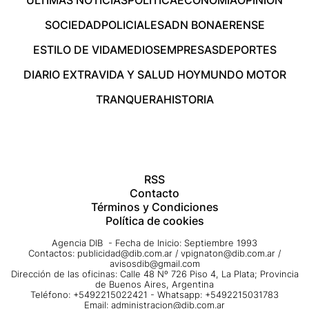
ÚLTIMAS NOTICIAS
POLÍTICA
ECONOMÍA
OPINIÓN
SOCIEDAD
POLICIALES
ADN BONAERENSE
ESTILO DE VIDA
MEDIOS
EMPRESAS
DEPORTES
DIARIO EXTRA
VIDA Y SALUD HOY
MUNDO MOTOR
TRANQUERA
HISTORIA
RSS
Contacto
Términos y Condiciones
Política de cookies
Agencia DIB - Fecha de Inicio: Septiembre 1993
Contactos:
publicidad@dib.com.ar
/
vpignaton@dib.com.ar
/
avisosdib@gmail.com
Dirección de las oficinas: Calle 48 Nº 726 Piso 4, La Plata; Provincia
de Buenos Aires, Argentina
Teléfono: +5492215022421 - Whatsapp: +5492215031783
Email:
administracion@dib.com.ar