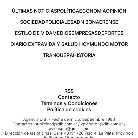
ÚLTIMAS NOTICIAS
POLÍTICA
ECONOMÍA
OPINIÓN
SOCIEDAD
POLICIALES
ADN BONAERENSE
ESTILO DE VIDA
MEDIOS
EMPRESAS
DEPORTES
DIARIO EXTRA
VIDA Y SALUD HOY
MUNDO MOTOR
TRANQUERA
HISTORIA
RSS
Contacto
Términos y Condiciones
Política de cookies
Agencia DIB - Fecha de Inicio: Septiembre 1993
Contactos:
publicidad@dib.com.ar
/
vpignaton@dib.com.ar
/
avisosdib@gmail.com
Dirección de las oficinas: Calle 48 Nº 726 Piso 4, La Plata; Provincia
de Buenos Aires, Argentina