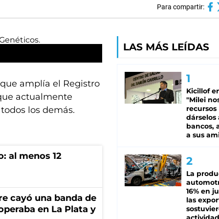
Para compartir:
LAS MÁS LEÍDAS
 que amplía el Registro
Kicillof e
 que actualmente
"Milei no
recursos
a todos los demás.
dárselos 
bancos, a
a sus am
o: al menos 12
La produ
automotr
16% en ju
re cayó una banda de
las expo
operaba en La Plata y
sostuvier
activida