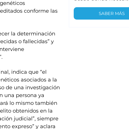
 genéticos
reditados conforme las
SABER MÁS
recer la determinación
cidas o fallecidas” y
interviene
.
nal, indica que “el
enéticos asociados a la
so de una investigación
on una persona ya
Hará lo mismo también
elito obtenidos en la
ción judicial”, siempre
nto expreso” y aclara