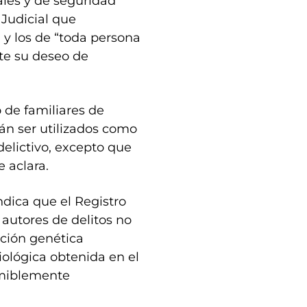
iales y de seguridad
 Judicial que
 y los de “toda persona
te su deseo de
o de familiares de
án ser utilizados como
elictivo, excepto que
 aclara.
indica que el Registro
 autores de delitos no
ación genética
iológica obtenida en el
umiblemente