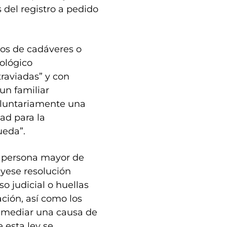
s del registro a pedido
icos de cadáveres o
iológico
raviadas” y con
un familiar
oluntariamente una
ad para la
ueda”.
a persona mayor de
yese resolución
o judicial o huellas
ción, así como los
r mediar una causa de
e esta ley se