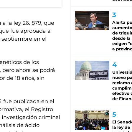
a la ley 26. 879, que
Alerta po
aumento
 que fue aprobada a
de triqui
 septiembre en el
desde la
exigen "c
a provinc
enéticos de los
, pero ahora se podrá
Universi
 de 18 años, sin
nuevo pa
reclamo 
cumplim
efectivo 
de Finan
 fue publicada en el
ormativa, el Registro
 investigación criminal
El Senad
nálisis de ácido
la ley de