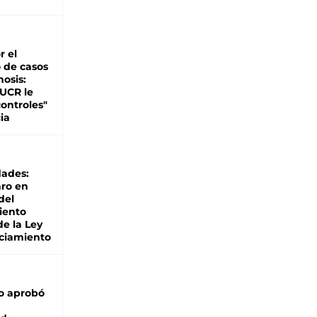
r el
 de casos
nosis:
 UCR le
ontroles"
ia
dades:
ro en
del
iento
de la Ley
ciamiento
o aprobó