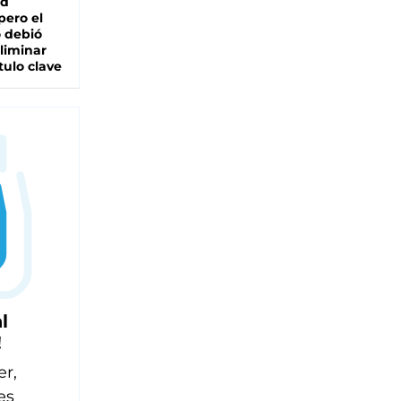
ad
pero el
 debió
liminar
tulo clave
l
!
er,
es