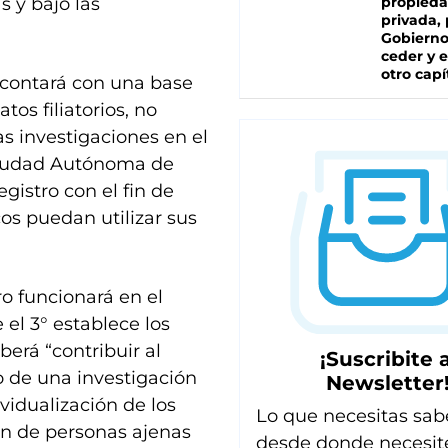
s y bajo las
propied
privada, 
Gobierno
ceder y e
otro capí
 “contará con una base
tos filiatorios, no
as investigaciones en el
a Ciudad Autónoma de
gistro con el fin de
cos puedan utilizar sus
tro funcionará en el
 el 3° establece los
berá “contribuir al
¡Suscribite a
o de una investigación
Newsletter
ividualización de los
Lo que necesitas sab
ón de personas ajenas
desde donde necesit