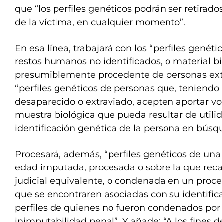
que “los perfiles genéticos podrán ser retirado
de la víctima, en cualquier momento”.
En esa línea, trabajará con los “perfiles genét
restos humanos no identificados, o material b
presumiblemente procedente de personas ext
“perfiles genéticos de personas que, teniendo 
desaparecido o extraviado, acepten aportar v
muestra biológica que pueda resultar de utilid
identificación genética de la persona en búsq
Procesará, además, “perfiles genéticos de un
edad imputada, procesada o sobre la que reca
judicial equivalente, o condenada en un proces
que se encontraren asociadas con su identifica
perfiles de quienes no fueron condenados po
inimputabilidad penal”. Y añade: “A los fines d