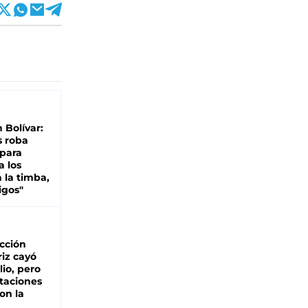
n Bolívar:
s roba
 para
a los
 la timba,
igos"
cción
iz cayó
lio, pero
rtaciones
on la
d