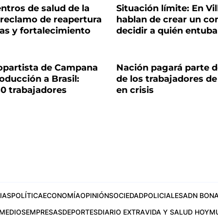
ntros de salud de la
Situación límite: En Vi
 reclamo de reapertura
hablan de crear un co
ias y fortalecimiento
decidir a quién entuba
topartista de Campana
Nación pagará parte d
ducción a Brasil:
de los trabajadores d
50 trabajadores
en crisis
IAS
POLÍTICA
ECONOMÍA
OPINIÓN
SOCIEDAD
POLICIALES
ADN BONA
MEDIOS
EMPRESAS
DEPORTES
DIARIO EXTRA
VIDA Y SALUD HOY
M