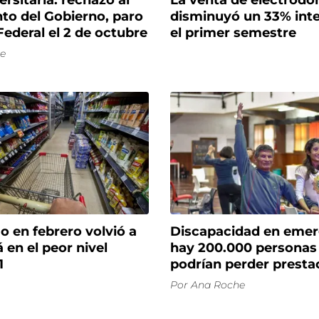
ersitaria: rechazo al
La venta de electrod
to del Gobierno, paro
disminuyó un 33% inte
ederal el 2 de octubre
el primer semestre
e
 en febrero volvió a
Discapacidad en emer
á en el peor nivel
hay 200.000 personas
1
podrían perder presta
Por
Ana Roche