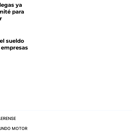
llegas ya
mité para
r
el sueldo
e empresas
ERENSE
UNDO MOTOR