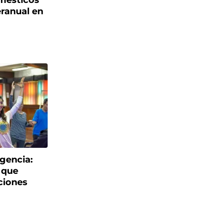
omésticos
ranual en
gencia:
 que
ciones