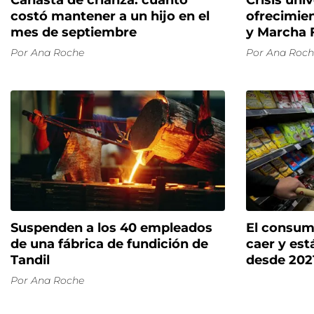
Canasta de crianza: cuánto
Crisis univ
costó mantener a un hijo en el
ofrecimien
mes de septiembre
y Marcha F
Por
Ana Roche
Por
Ana Roch
Suspenden a los 40 empleados
El consumo
de una fábrica de fundición de
caer y est
Tandil
desde 202
Por
Ana Roche