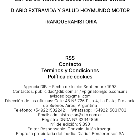
DIARIO EXTRA
VIDA Y SALUD HOY
MUNDO MOTOR
TRANQUERA
HISTORIA
RSS
Contacto
Términos y Condiciones
Política de cookies
Agencia DIB - Fecha de Inicio: Septiembre 1993
Contactos:
publicidad@dib.com.ar
/
vpignaton@dib.com.ar
/
avisosdib@gmail.com
Dirección de las oficinas: Calle 48 Nº 726 Piso 4, La Plata; Provincia
de Buenos Aires, Argentina
Teléfono: +5492215022421 - Whatsapp: +5492215031783
Email:
administracion@dib.com.ar
Registro DNDA Nº 32644856
Nº de edición: 9.890
Editor Responsable: Gonzalo Julián Irazoqui
Empresa propietaria del medio: Diarios Bonaerenses SA