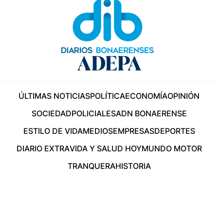
ÚLTIMAS NOTICIAS
POLÍTICA
ECONOMÍA
OPINIÓN
SOCIEDAD
POLICIALES
ADN BONAERENSE
ESTILO DE VIDA
MEDIOS
EMPRESAS
DEPORTES
DIARIO EXTRA
VIDA Y SALUD HOY
MUNDO MOTOR
TRANQUERA
HISTORIA