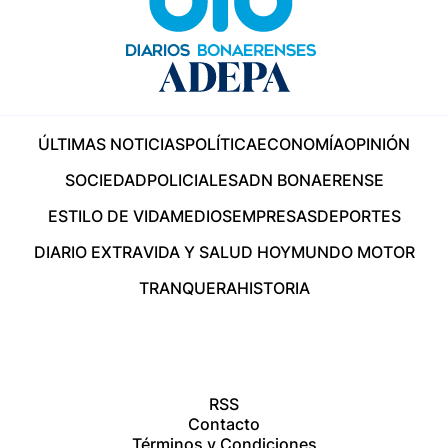
ÚLTIMAS NOTICIAS
POLÍTICA
ECONOMÍA
OPINIÓN
SOCIEDAD
POLICIALES
ADN BONAERENSE
ESTILO DE VIDA
MEDIOS
EMPRESAS
DEPORTES
DIARIO EXTRA
VIDA Y SALUD HOY
MUNDO MOTOR
TRANQUERA
HISTORIA
RSS
Contacto
Términos y Condiciones